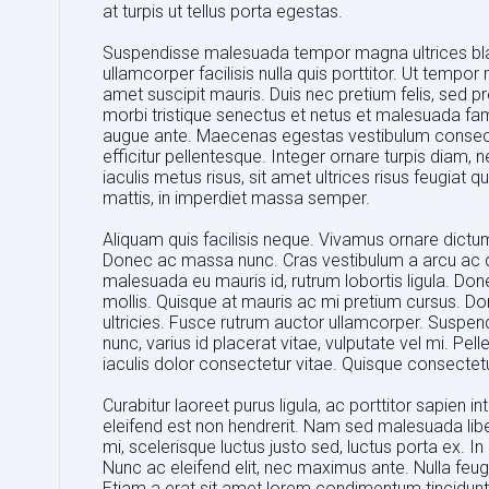
at turpis ut tellus porta egestas.
Suspendisse malesuada tempor magna ultrices blandit
ullamcorper facilisis nulla quis porttitor. Ut tempor
amet suscipit mauris. Duis nec pretium felis, sed pr
morbi tristique senectus et netus et malesuada fa
augue ante. Maecenas egestas vestibulum consecte
efficitur pellentesque. Integer ornare turpis diam, 
iaculis metus risus, sit amet ultrices risus feugiat
mattis, in imperdiet massa semper.
Aliquam quis facilisis neque. Vivamus ornare dictum 
Donec ac massa nunc. Cras vestibulum a arcu ac d
malesuada eu mauris id, rutrum lobortis ligula. Don
mollis. Quisque at mauris ac mi pretium cursus. Donec
ultricies. Fusce rutrum auctor ullamcorper. Suspend
nunc, varius id placerat vitae, vulputate vel mi. Pel
iaculis dolor consectetur vitae. Quisque consectet
Curabitur laoreet purus ligula, ac porttitor sapien 
eleifend est non hendrerit. Nam sed malesuada lib
mi, scelerisque luctus justo sed, luctus porta ex. I
Nunc ac eleifend elit, nec maximus ante. Nulla feug
Etiam a erat sit amet lorem condimentum tincidunt se