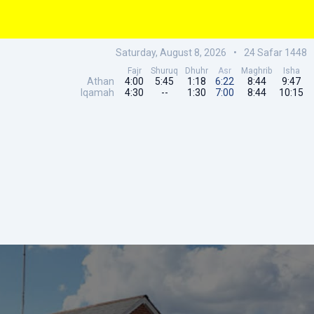
Saturday, August 8, 2026
•
24
Safar
1448
Fajr
Shuruq
Dhuhr
Asr
Maghrib
Isha
Athan
4:00
5:45
1:18
6:22
8:44
9:47
Iqamah
4:30
--
1:30
7:00
8:44
10:15