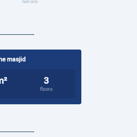
non orci.
he masjid
m²
3
floors