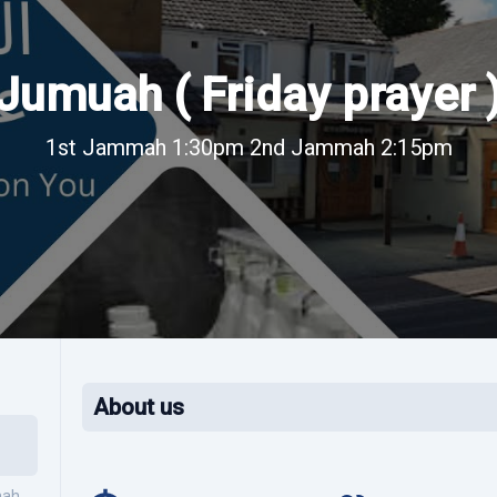
Jumuah ( Friday prayer 
1st Jammah 1:30pm 2nd Jammah 2:15pm
About us
mah