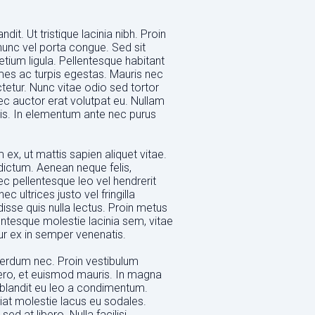
. Ut tristique lacinia nibh. Proin
 nunc vel porta congue. Sed sit
etium ligula. Pellentesque habitant
mes ac turpis egestas. Mauris nec
tur. Nunc vitae odio sed tortor
nec auctor erat volutpat eu. Nullam
 quis. In elementum ante nec purus
ex, ut mattis sapien aliquet vitae.
ictum. Aenean neque felis,
ec pellentesque leo vel hendrerit
 ultrices justo vel fringilla
isse quis nulla lectus. Proin metus
lentesque molestie lacinia sem, vitae
ur ex in semper venenatis.
interdum nec. Proin vestibulum
ero, et euismod mauris. In magna
n blandit eu leo a condimentum.
iat molestie lacus eu sodales.
d at libero. Nulla facilisi.