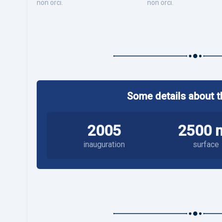
non orci.
non orci.
Some details about t
2005
2500 
inauguration
surface