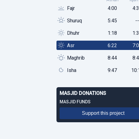
Fajr
4:00
4:
Shuruq
5:45
--
Dhuhr
1:18
1:
Asr
6:22
7:
Maghrib
8:44
8:
Isha
9:47
10:
MASJID DONATIONS
MASJID FUNDS
Support this project