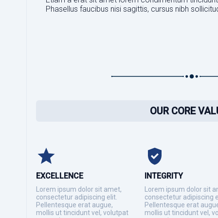
Phasellus faucibus nisi sagittis, cursus nibh sollicit
OUR CORE VAL
EXCELLENCE
INTEGRITY
Lorem ipsum dolor sit amet,
Lorem ipsum dolor sit a
consectetur adipiscing elit.
consectetur adipiscing el
Pellentesque erat augue,
Pellentesque erat augu
mollis ut tincidunt vel, volutpat
mollis ut tincidunt vel, v