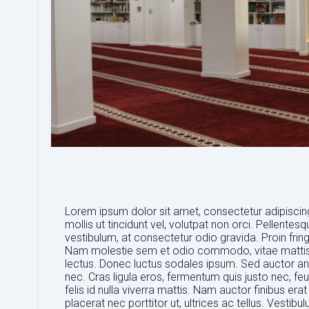
Lorem ipsum dolor sit amet, consectetur adipiscing
mollis ut tincidunt vel, volutpat non orci. Pellentesq
vestibulum, at consectetur odio gravida. Proin fringi
Nam molestie sem et odio commodo, vitae mattis e
lectus. Donec luctus sodales ipsum. Sed auctor an
nec. Cras ligula eros, fermentum quis justo nec, feug
felis id nulla viverra mattis. Nam auctor finibus er
placerat nec porttitor ut, ultrices ac tellus. Vestib