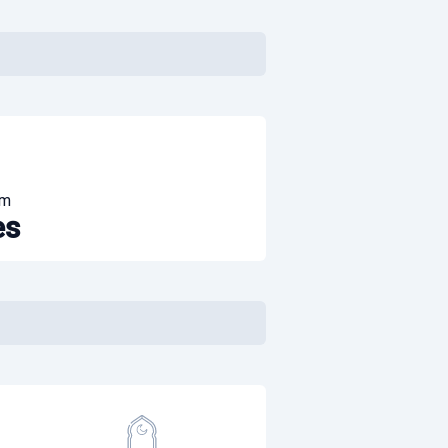
om
es