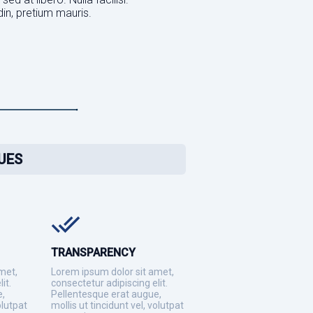
udin, pretium mauris.
UES
TRANSPARENCY
met,
Lorem ipsum dolor sit amet,
it.
consectetur adipiscing elit.
e,
Pellentesque erat augue,
olutpat
mollis ut tincidunt vel, volutpat