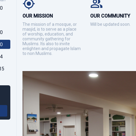
30
OUR MISSION
OUR COMMUNITY
The mission of a mosque, or
Will be updated soon.
masjid, is to serve as a place
30
of worship, education, and
community gathering for
Muslims. Its also to invite
00
enlighten and propagate Islam
to non Muslims.
44
15